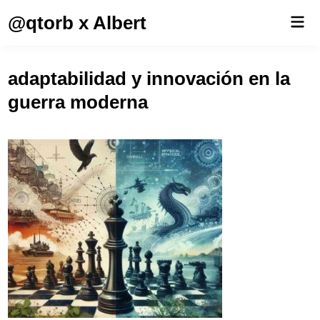
Saltar
@qtorb x Albert
Men
al
prin
contenido
adaptabilidad y innovación en la
guerra moderna