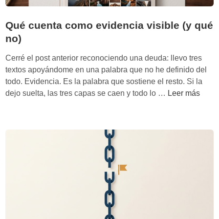
Qué cuenta como evidencia visible (y qué
no)
Cerré el post anterior reconociendo una deuda: llevo tres
textos apoyándome en una palabra que no he definido del
todo. Evidencia. Es la palabra que sostiene el resto. Si la
Q
dejo suelta, las tres capas se caen y todo lo …
Leer más
u
é
c
u
e
n
t
a
c
o