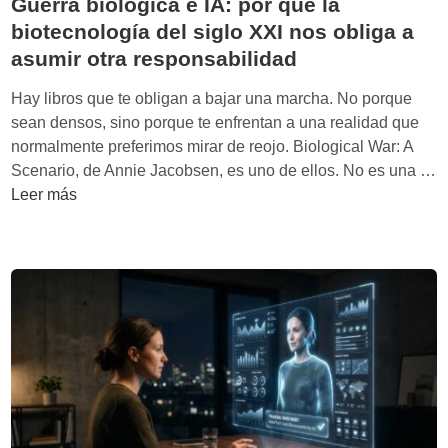
Guerra biológica e IA: por qué la
e
á
n
biotecnología del siglo XXI nos obliga a
s
n
e
asumir otra responsabilidad
c
d
s
a
o
t
Hay libros que te obligan a bajar una marcha. No porque
p
n
o
sean densos, sino porque te enfrentan a una realidad que
a
o
d
normalmente preferimos mirar de reojo. Biological War: A
s
d
i
Scenario, de Annie Jacobsen, es uno de ellos. No es una …
q
e
c
G
Leer más
u
c
e
u
e
i
“
e
l
d
n
r
a
i
o
r
I
r
”
a
A
b
m
i
e
o
z
l
c
ó
l