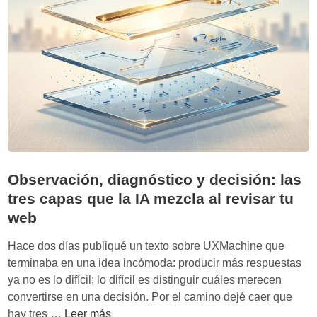
y
o
q
h
u
a
é
y
n
e
o
v
)
i
d
e
n
Observación, diagnóstico y decisión: las
c
tres capas que la IA mezcla al revisar tu
i
web
a
s
Hace dos días publiqué un texto sobre UXMachine que
u
terminaba en una idea incómoda: producir más respuestas
f
ya no es lo difícil; lo difícil es distinguir cuáles merecen
i
convertirse en una decisión. Por el camino dejé caer que
c
O
hay tres …
Leer más