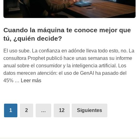
g
a
i
a
c
l
a
r
Cuando la máquina te conoce mejor que
e
e
tú, ¿quién decide?
I
v
A
i
El uso sube. La confianza en adónde lleva todo esto, no. La
:
s
consultora Prophet publicó hace unas semanas su informe
p
a
anual sobre el consumidor y la inteligencia artificial. Los
o
r
datos merecen atención: el uso de GenAI ha pasado del
r
t
C
45% …
Leer más
q
u
u
u
w
a
é
e
n
Paginación
l
b
d
1
2
…
12
Siguientes
a
de
o
b
l
entradas
i
a
o