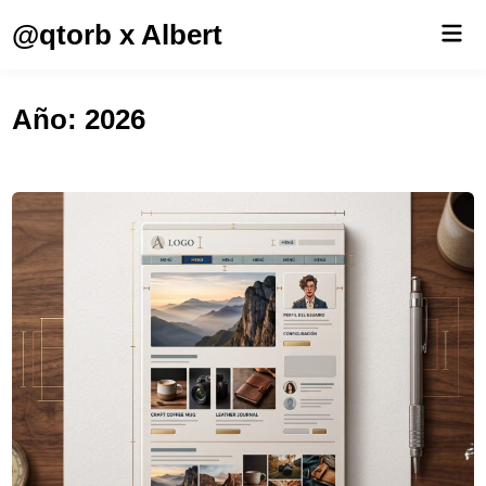
Saltar
@qtorb x Albert
Men
al
prin
contenido
Año:
2026