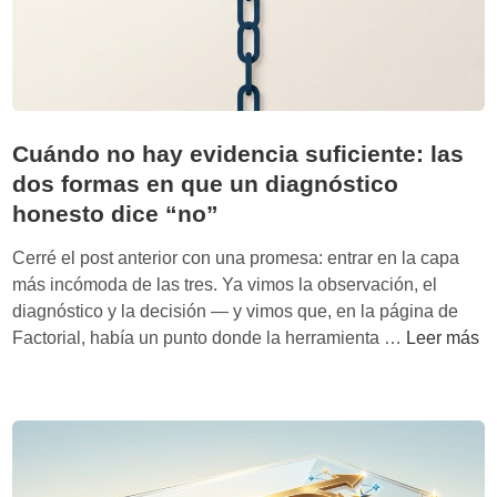
m
o
e
v
i
d
Cuándo no hay evidencia suficiente: las
e
dos formas en que un diagnóstico
n
honesto dice “no”
c
i
Cerré el post anterior con una promesa: entrar en la capa
a
más incómoda de las tres. Ya vimos la observación, el
v
diagnóstico y la decisión — y vimos que, en la página de
i
C
Factorial, había un punto donde la herramienta …
Leer más
s
u
i
á
b
n
l
d
e
o
(
n