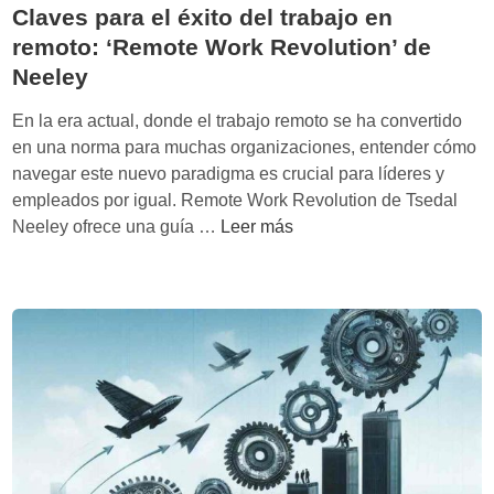
e
l
Claves para el éxito del trabajo en
C
remoto: ‘Remote Work Revolution’ de
a
Neeley
r
l
En la era actual, donde el trabajo remoto se ha convertido
o
en una norma para muchas organizaciones, entender cómo
s
navegar este nuevo paradigma es crucial para líderes y
F
empleados por igual. Remote Work Revolution de Tsedal
e
C
Neeley ofrece una guía …
Leer más
n
l
o
a
l
v
l
e
o
s
s
p
a
a
:
r
c
a
u
e