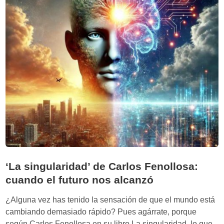
i
L
d
a
a
b
d
:
d
E
e
l
l
f
o
u
i
t
n
u
ú
r
t
o
i
d
l
‘La singularidad’ de Carlos Fenollosa:
e
’
l
cuando el futuro nos alcanzó
d
a
e
¿Alguna vez has tenido la sensación de que el mundo está
c
N
cambiando demasiado rápido? Pues agárrate, porque
c
u
según Carlos Fenollosa en su libro La singularidad, lo que