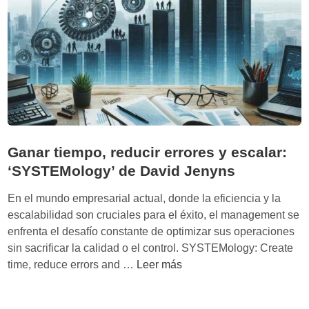
a
l
n
é
d
x
o
i
e
t
l
o
f
d
u
e
t
l
Ganar tiempo, reducir errores y escalar:
u
t
‘SYSTEMology’ de David Jenyns
r
r
o
a
En el mundo empresarial actual, donde la eficiencia y la
n
b
escalabilidad son cruciales para el éxito, el management se
o
a
enfrenta el desafío constante de optimizar sus operaciones
s
j
sin sacrificar la calidad o el control. SYSTEMology: Create
a
o
G
time, reduce errors and …
Leer más
l
e
a
c
n
n
a