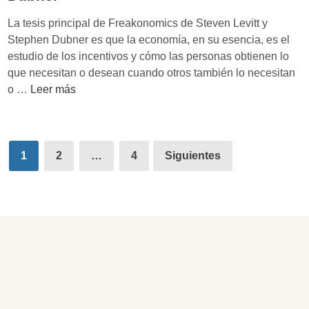
e
o
La tesis principal de Freakonomics de Steven Levitt y
v
r
Stephen Dubner es que la economía, en su esencia, es el
o
e
estudio de los incentivos y cómo las personas obtienen lo
l
s
que necesitan o desean cuando otros también lo necesitan
u
y
E
o …
Leer más
t
e
c
i
s
o
o
c
n
n
a
Paginación
o
1
2
…
4
Siguientes
’
l
de
m
d
a
í
entradas
e
r
a
N
:
i
e
‘
n
e
S
s
l
Y
ó
e
S
l
y
T
i
E