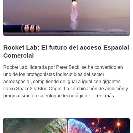
e
n
r
i
q
u
Rocket Lab: El futuro del acceso Espacial
e
Comercial
c
e
Rocket Lab, liderada por Peter Beck, se ha convertido en
n
uno de los protagonistas indiscutibles del sector
:
aeroespacial, compitiendo de igual a igual con gigantes
‘
como SpaceX y Blue Origin. La combinación de ambición y
L
R
pragmatismo en su enfoque tecnológico …
Leer más
a
o
u
c
t
k
i
e
l
t