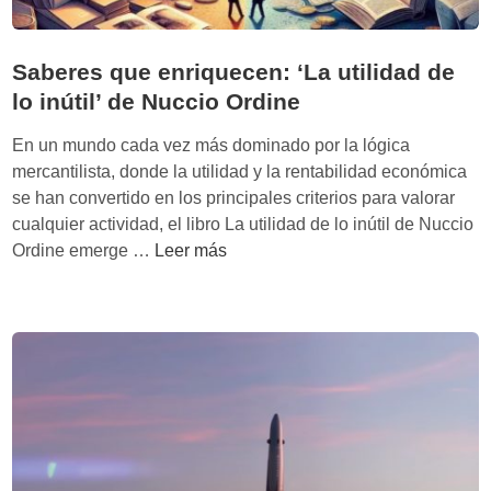
Saberes que enriquecen: ‘La utilidad de
lo inútil’ de Nuccio Ordine
En un mundo cada vez más dominado por la lógica
mercantilista, donde la utilidad y la rentabilidad económica
se han convertido en los principales criterios para valorar
cualquier actividad, el libro La utilidad de lo inútil de Nuccio
S
Ordine emerge …
Leer más
a
b
e
r
e
s
q
u
e