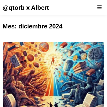
Saltar
@qtorb x Albert
Men
al
prin
contenido
Mes:
diciembre 2024