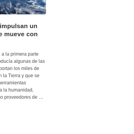
 impulsan un
e mueve con
a la primera parte
oducía algunas de las
portan los miles de
n la Tierra y que se
herramientas
a la humanidad,
L
mo proveedores de …
o
s
s
a
t