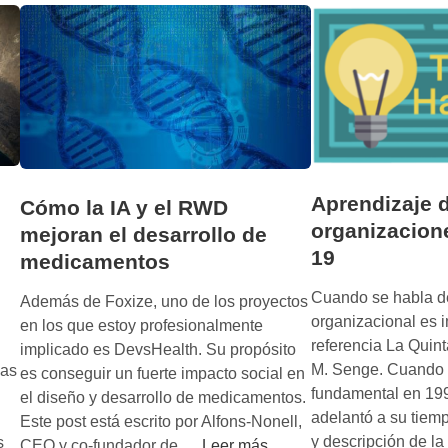
l
n
e
s
s
o
p
o
r
Aprendizaje d
Cómo la IA y el RWD
q
organizacion
mejoran el desarrollo de
u
19
medicamentos
é
l
Cuando se habla d
Además de Foxize, uno de los proyectos
a
organizacional es 
en los que estoy profesionalmente
s
referencia La Quint
implicado es DevsHealth. Su propósito
c
M. Senge. Cuando a
vas
es conseguir un fuerte impacto social en
o
fundamental en 199
el diseño y desarrollo de medicamentos.
s
adelantó a su tiemp
Este post está escrito por Alfons-Nonell,
a
y descripción de l
s
C
CEO y co-fundador de …
Leer más