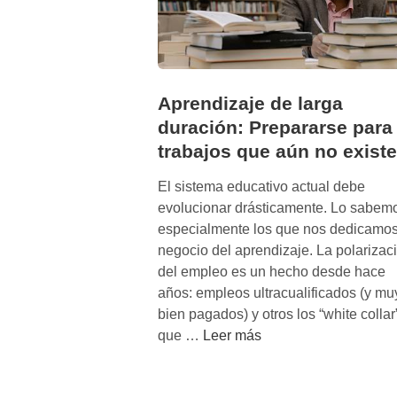
Aprendizaje de larga
duración: Prepararse para
trabajos que aún no exist
El sistema educativo actual debe
evolucionar drásticamente. Lo sabem
especialmente los que nos dedicamos
negocio del aprendizaje. La polarizac
del empleo es un hecho desde hace
años: empleos ultracualificados (y mu
bien pagados) y otros los “white collar
A
que …
Leer más
p
r