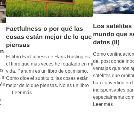
Los satélites
Factfulness o por qué las
mundo que s
cosas están mejor de lo que
datos (II)
piensas
en
Como continuación 
El libro Factfulness de Hans Rosling es
del post donde intr
el libro que más veces he regalado en mi
ventajas que nos a
os
vida. Para mí es un libro de optimismo.
satélites que orbita
 al
Como dice el subtítulo, las cosas están
han convertido en 
ión
mejor de lo que piensas. No es un libro
indispensables par
F
…
Leer más
especialmente co
y
a
Leer más
”
c
t
f
u