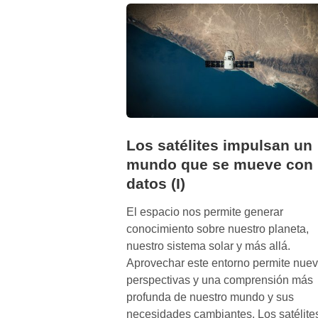
e
n
d
i
z
a
j
e
d
Los satélites impulsan un
e
mundo que se mueve con
l
datos (I)
a
r
El espacio nos permite generar
g
conocimiento sobre nuestro planeta,
a
nuestro sistema solar y más allá.
d
Aprovechar este entorno permite nue
u
perspectivas y una comprensión más
r
profunda de nuestro mundo y sus
a
necesidades cambiantes. Los satélite