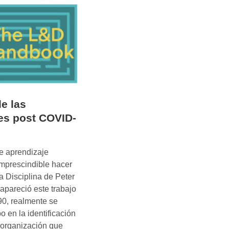
é
l
i
t
e
s
i
m
e las
p
es post COVID-
u
l
s
e aprendizaje
a
imprescindible hacer
n
a Disciplina de Peter
u
pareció este trabajo
n
0, realmente se
m
o en la identificación
u
a organización que