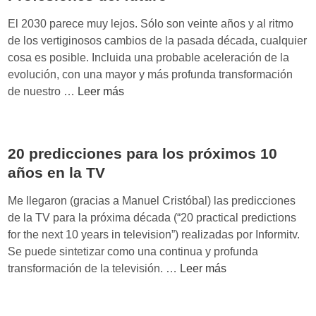
A
n
l
l
a
El 2030 parece muy lejos. Sólo son veinte años y al ritmo
e
b
l
de los vertiginosos cambios de la pasada década, cualquier
n
e
i
cosa es posible. Incluida una probable aceleración de la
c
r
z
evolución, con una mayor y más profunda transformación
i
t
P
a
de nuestro …
Leer más
o
c
r
c
y
o
o
i
v
n
f
ó
i
20 predicciones para los próximos 10
a
e
n
e
f
años en la TV
s
,
n
e
i
d
t
Me llegaron (gracias a Manuel Cristóbal) las predicciones
c
o
e
o
de la TV para la próxima década (“20 practical predictions
t
n
l
d
for the next 10 years in television”) realizadas por Informitv.
o
e
o
e
Se puede sintetizar como una continua y profunda
d
s
s
p
2
transformación de la televisión. …
Leer más
e
d
q
r
0
P
e
u
o
p
a
l
a