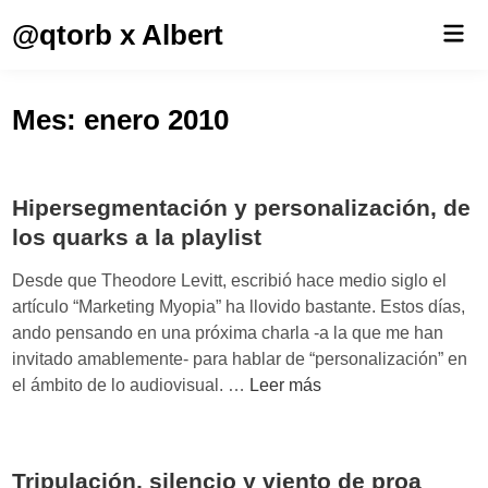
Saltar
@qtorb x Albert
Men
al
prin
contenido
Mes:
enero 2010
Hipersegmentación y personalización, de
los quarks a la playlist
Desde que Theodore Levitt, escribió hace medio siglo el
artículo “Marketing Myopia” ha llovido bastante. Estos días,
ando pensando en una próxima charla -a la que me han
invitado amablemente- para hablar de “personalización” en
H
el ámbito de lo audiovisual. …
Leer más
i
p
e
Tripulación, silencio y viento de proa