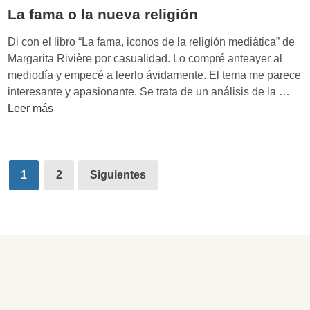
a
r
u
f
r
La fama o la nueva religión
e
G
u
k
d
a
Di con el libro “La fama, iconos de la religión mediática” de
t
s
i
s
Margarita Rivière por casualidad. Lo compré anteayer al
u
a
c
o
mediodía y empecé a leerlo ávidamente. El tema me parece
r
l
c
l
L
interesante y apasionante. Se trata de un análisis de la …
o
a
i
a
Leer más
p
o
f
l
n
a
a
e
m
y
Paginación
s
a
1
2
Siguientes
l
p
de
o
i
a
l
entradas
s
r
a
t
a
n
l
u
o
e
s
v
p
a