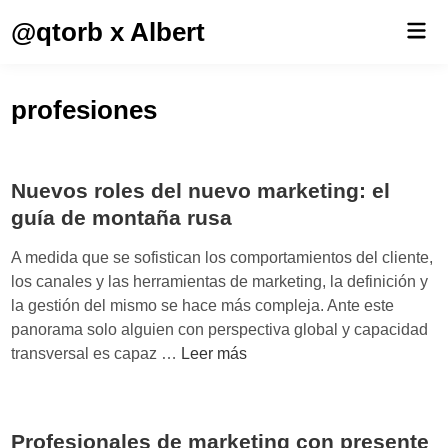
Saltar
@qtorb x Albert
Men
al
prin
contenido
profesiones
Nuevos roles del nuevo marketing: el
guía de montaña rusa
A medida que se sofistican los comportamientos del cliente,
los canales y las herramientas de marketing, la definición y
la gestión del mismo se hace más compleja. Ante este
panorama solo alguien con perspectiva global y capacidad
N
transversal es capaz …
Leer más
u
e
v
Profesionales de marketing con presente