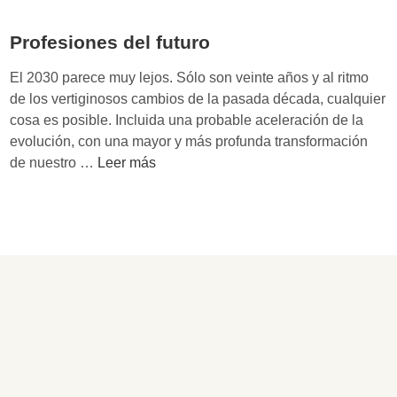
a
e
d
l
t
e
Profesiones del futuro
i
i
m
d
n
El 2030 parece muy lejos. Sólo son veinte años y al ritmo
a
a
g
de los vertiginosos cambios de la pasada década, cualquier
r
d
:
cosa es posible. Incluida una probable aceleración de la
k
e
e
evolución, con una mayor y más profunda transformación
e
s
l
P
de nuestro …
Leer más
t
n
g
r
i
e
u
o
n
c
í
f
g
e
a
e
c
s
d
s
o
a
e
i
n
r
m
o
p
i
o
n
r
a
n
e
e
s
t
s
s
d
a
d