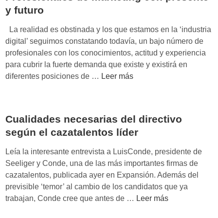
o
y futuro
s
r
La realidad es obstinada y los que estamos en la ‘industria
o
digital’ seguimos constatando todavía, un bajo número de
l
profesionales con los conocimientos, actitud y experiencia
e
para cubrir la fuerte demanda que existe y existirá en
s
P
diferentes posiciones de …
Leer más
d
r
e
o
l
f
n
Cualidades necesarias del directivo
e
u
según el cazatalentos líder
s
e
i
Leía la interesante entrevista a LuisConde, presidente de
v
o
Seeliger y Conde, una de las más importantes firmas de
o
n
cazatalentos, publicada ayer en Expansión. Además del
m
a
previsible ‘temor’ al cambio de los candidatos que ya
a
l
C
trabajan, Conde cree que antes de …
Leer más
r
e
u
k
s