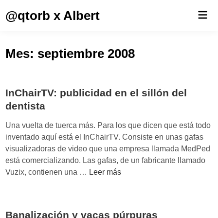
Saltar
@qtorb x Albert
Men
al
prin
contenido
Mes:
septiembre 2008
InChairTV: publicidad en el sillón del
dentista
Una vuelta de tuerca más. Para los que dicen que está todo
inventado aquí está el InChairTV. Consiste en unas gafas
visualizadoras de video que una empresa llamada MedPed
está comercializando. Las gafas, de un fabricante llamado
I
Vuzix, contienen una …
Leer más
n
C
h
Banalización y vacas púrpuras