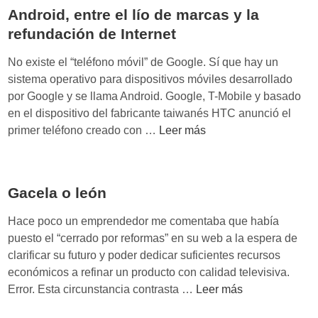
u
l
c
Android, entre el lío de marcas y la
s
s
a
refundación de Internet
t
i
s
r
l
No existe el “teléfono móvil” de Google. Sí que hay un
p
i
l
sistema operativo para dispositivos móviles desarrollado
ú
a
ó
por Google y se llama Android. Google, T-Mobile y basado
r
d
n
en el dispositivo del fabricante taiwanés HTC anunció el
p
e
d
A
primer teléfono creado con …
Leer más
u
l
e
n
r
e
l
d
a
n
d
r
s
t
Gacela o león
e
o
r
n
i
Hace poco un emprendedor me comentaba que había
e
t
d
puesto el “cerrado por reformas” en su web a la espera de
t
i
,
clarificar su futuro y poder dedicar suficientes recursos
e
s
e
económicos a refinar un producto con calidad televisiva.
n
t
n
G
Error. Esta circunstancia contrasta …
Leer más
i
a
t
a
m
r