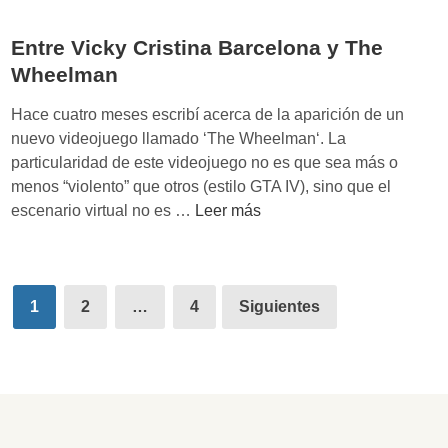
c
i
e
e
e
Entre Vicky Cristina Barcelona y The
e
l
n
l
Wheelman
a
t
l
o
o
Hace cuatro meses escribí acerca de la aparición de un
í
l
:
nuevo videojuego llamado ‘The Wheelman‘. La
o
e
i
particularidad de este videojuego no es que sea más o
d
ó
n
menos “violento” que otros (estilo GTA IV), sino que el
e
n
n
E
escenario virtual no es …
Leer más
m
o
n
a
v
t
r
a
r
c
Paginación
r
e
1
2
…
4
Siguientes
a
o
de
V
s
i
i
entradas
y
n
c
l
n
k
a
o
y
r
v