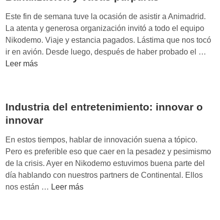
a
i
Este fin de semana tuve la ocasión de asistir a Animadrid.
r
La atenta y generosa organización invitó a todo el equipo
T
Nikodemo. Viaje y estancia pagados. Lástima que nos tocó
V
B
ir en avión. Desde luego, después de haber probado el …
:
a
Leer más
p
n
u
a
b
l
Industria del entretenimiento: innovar o
l
i
i
innovar
z
c
a
En estos tiempos, hablar de innovación suena a tópico.
i
c
Pero es preferible eso que caer en la pesadez y pesimismo
d
i
de la crisis. Ayer en Nikodemo estuvimos buena parte del
a
ó
día hablando con nuestros partners de Continental. Ellos
d
n
I
nos están …
Leer más
e
y
n
n
v
d
e
a