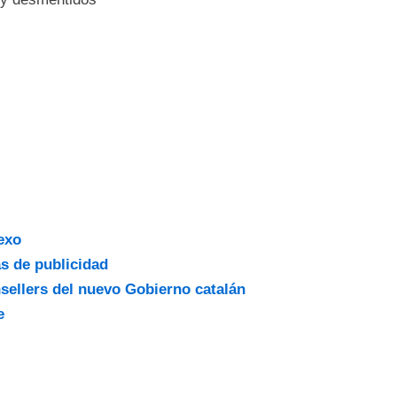
exo
s de publicidad
nsellers del nuevo Gobierno catalán
e