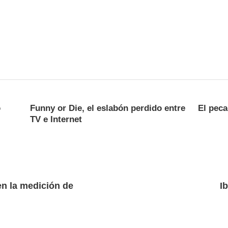
o
Funny or Die, el eslabón perdido entre
El peca
TV e Internet
n la medición de
Ib