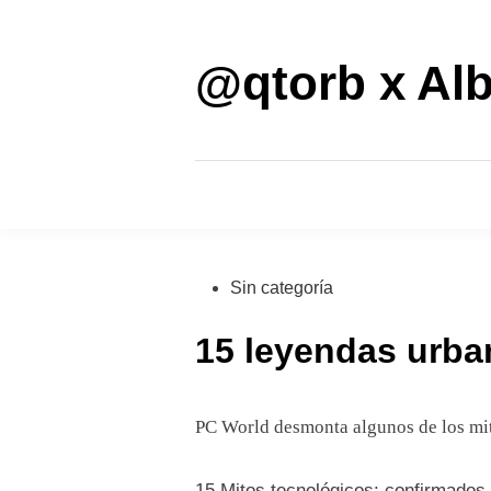
Saltar
al
contenido
@qtorb x Alb
Publicado
Sin categoría
en
15 leyendas urb
PC World desmonta algunos de los mit
15 Mitos tecnológicos: confirmados