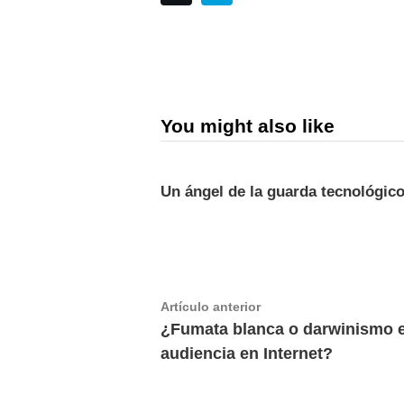
You might also like
Un ángel de la guarda tecnológic
Navegación
Artículo
Artículo anterior
anterior:
¿Fumata blanca o darwinismo e
de
audiencia en Internet?
entradas