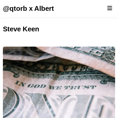
Saltar
@qtorb x Albert
Men
al
prin
contenido
Steve Keen