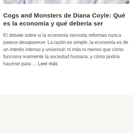
Cogs and Monsters de Diana Coyle: Qué
es la economía y qué debería ser
El debate sobre si la economía necesita reformas nunca
parece desaparecer. La razón es simple, la economía es de
un interés intenso y universal: ni más ni menos que cómo
funciona realmente la sociedad humana, y cómo podría
C
hacerse para …
Leer más
o
g
s
a
n
d
M
o
n