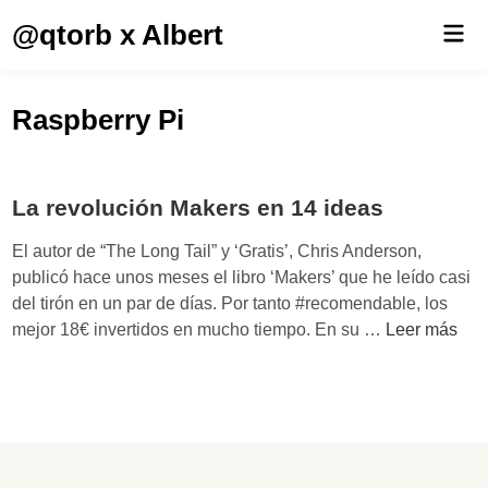
Saltar
@qtorb x Albert
Men
al
prin
contenido
Raspberry Pi
La revolución Makers en 14 ideas
El autor de “The Long Tail” y ‘Gratis’, Chris Anderson,
publicó hace unos meses el libro ‘Makers’ que he leído casi
del tirón en un par de días. Por tanto #recomendable, los
L
mejor 18€ invertidos en mucho tiempo. En su …
Leer más
a
r
e
v
o
l