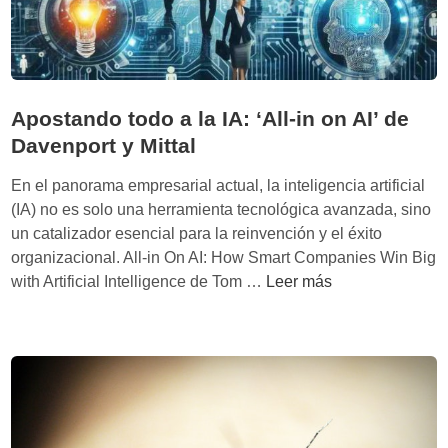
Apostando todo a la IA: ‘All-in on AI’ de
Davenport y Mittal
En el panorama empresarial actual, la inteligencia artificial
(IA) no es solo una herramienta tecnológica avanzada, sino
un catalizador esencial para la reinvención y el éxito
organizacional. All-in On AI: How Smart Companies Win Big
A
with Artificial Intelligence de Tom …
Leer más
p
o
s
t
a
n