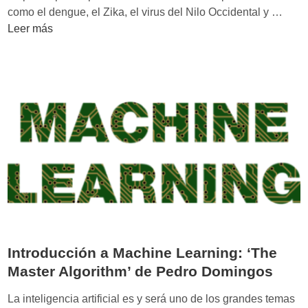
o
D
como el dengue, el Zika, el virus del Nilo Occidental y …
n
e
Leer más
A
v
I
s
’
H
d
e
e
a
D
l
a
t
v
h
e
y
n
F
p
N
o
D
r
R
Introducción a Machine Learning: ‘The
t
(
Master Algorithm’ de Pedro Domingos
y
I
M
n
La inteligencia artificial es y será uno de los grandes temas
i