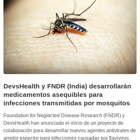
d
o
t
o
d
o
a
l
a
I
A
:
DevsHealth y FNDR (India) desarrollarán
‘
medicamentos asequibles para
A
infecciones transmitidas por mosquitos
l
l
Foundation for Neglected Disease Research (FNDR) y
-
DevsHealth han anunciado el inicio de un proyecto de
i
colaboración para desarrollar nuevos agentes antivirales de
n
amplio espectro para infecciones causadas por flavivirus