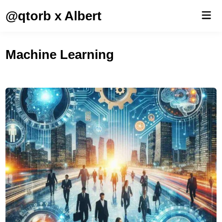
Saltar
@qtorb x Albert
Men
al
prin
contenido
Machine Learning