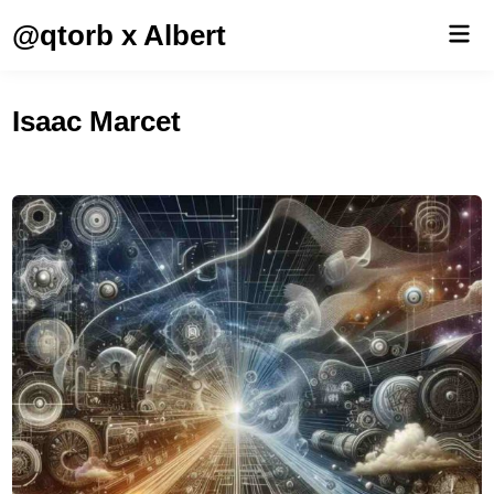
Saltar
@qtorb x Albert
Men
al
prin
contenido
Isaac Marcet