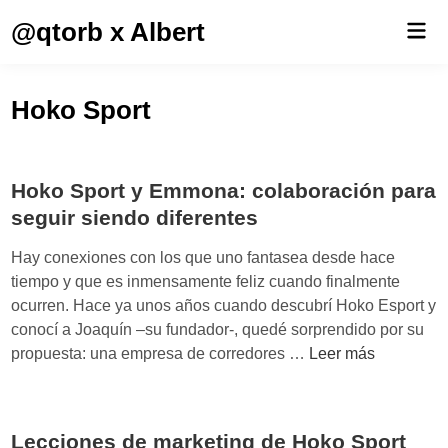
Saltar
@qtorb x Albert
Men
al
prin
contenido
Hoko Sport
Hoko Sport y Emmona: colaboración para
seguir siendo diferentes
Hay conexiones con los que uno fantasea desde hace
tiempo y que es inmensamente feliz cuando finalmente
ocurren. Hace ya unos años cuando descubrí Hoko Esport y
conocí a Joaquín –su fundador-, quedé sorprendido por su
H
propuesta: una empresa de corredores …
Leer más
o
k
o
Lecciones de marketing de Hoko Sport