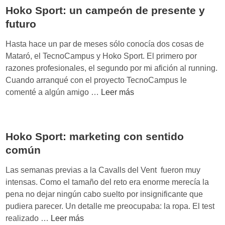
S
r
Hoko Sport: un campeón de presente y
r
p
a
k
futuro
o
c
e
r
i
Hasta hace un par de meses sólo conocía dos cosas de
t
t
ó
Mataró, el TecnoCampus y Hoko Sport. El primero por
i
:
n
razones profesionales, el segundo por mi afición al running.
n
6
p
Cuando arranqué con el proyecto TecnoCampus le
g
c
a
H
comenté a algún amigo …
Leer más
d
l
r
o
e
a
a
k
H
v
s
o
o
e
Hoko Sport: marketing con sentido
e
S
k
s
común
g
p
o
d
u
o
S
Las semanas previas a la Cavalls del Vent fueron muy
e
i
r
p
intensas. Como el tamaño del reto era enorme merecía la
l
r
t
o
pena no dejar ningún cabo suelto por insignificante que
é
s
:
r
pudiera parecer. Un detalle me preocupaba: la ropa. El test
x
i
u
t
H
realizado …
Leer más
i
e
n