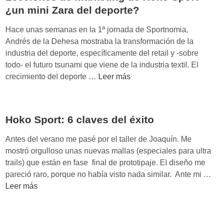
S
¿un mini Zara del deporte?
p
o
Hace unas semanas en la 1ª jornada de Sportnomia,
r
Andrés de la Dehesa mostraba la transformación de la
t
industria del deporte, específicamente del retail y -sobre
y
todo- el futuro tsunami que viene de la industria textil. El
E
L
crecimiento del deporte …
Leer más
m
e
m
c
o
c
n
Hoko Sport: 6 claves del éxito
i
a
o
Antes del verano me pasé por el taller de Joaquín. Me
:
n
mostró orgulloso unas nuevas mallas (especiales para ultra
c
e
trails) que están en fase final de prototipaje. El diseño me
o
s
H
pareció raro, porque no había visto nada similar. Ante mi …
l
d
o
Leer más
a
e
k
b
m
o
o
a