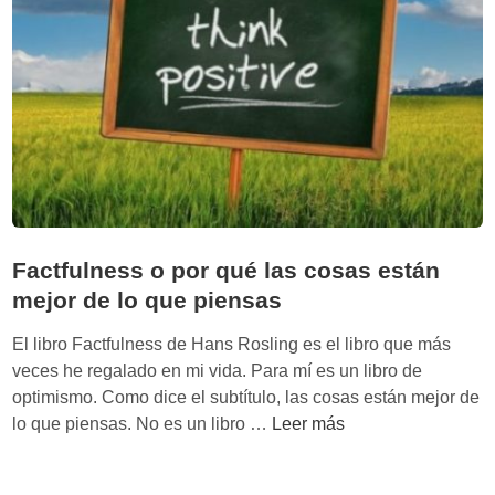
t
s
e
p
v
a
e
r
P
a
i
s
n
e
k
r
e
o
r
p
Factfulness o por qué las cosas están
t
mejor de lo que piensas
i
m
El libro Factfulness de Hans Rosling es el libro que más
i
veces he regalado en mi vida. Para mí es un libro de
s
optimismo. Como dice el subtítulo, las cosas están mejor de
t
F
lo que piensas. No es un libro …
Leer más
a
a
s
c