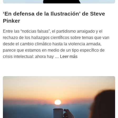
‘En defensa de la Ilustración’ de Steve
Pinker
Entre las “noticias falsas”, el partidismo arraigado y el
rechazo de los hallazgos científicos sobre temas que van
desde el cambio climático hasta la violencia armada,
parece que estamos en medio de un tipo específico de
‘
crisis intelectual: ahora hay …
Leer más
E
n
d
e
f
e
n
s
a