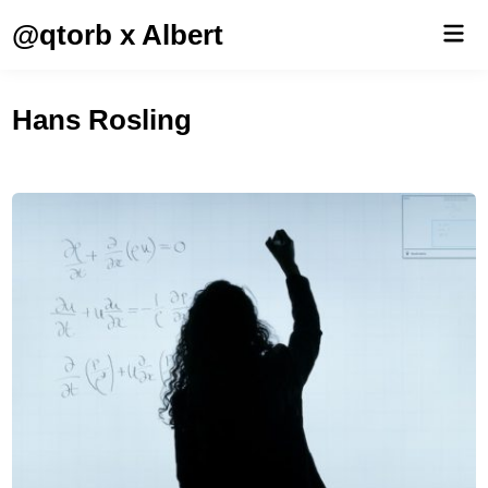
Saltar
@qtorb x Albert
Men
al
prin
contenido
Hans Rosling