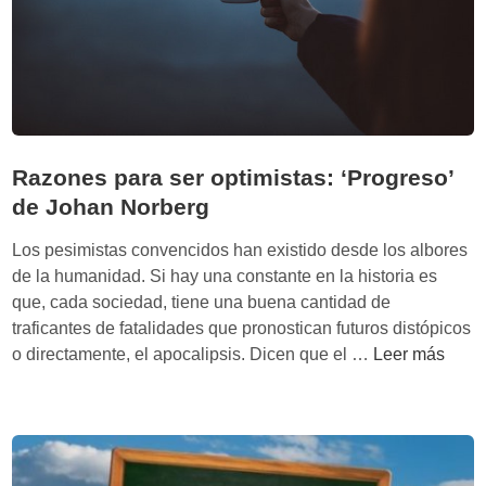
d
e
l
a
I
l
u
Razones para ser optimistas: ‘Progreso’
s
de Johan Norberg
t
r
Los pesimistas convencidos han existido desde los albores
a
de la humanidad. Si hay una constante en la historia es
c
que, cada sociedad, tiene una buena cantidad de
i
traficantes de fatalidades que pronostican futuros distópicos
ó
R
o directamente, el apocalipsis. Dicen que el …
Leer más
n
a
’
z
d
o
e
n
S
e