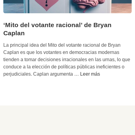
‘Mito del votante racional’ de Bryan
Caplan
La principal idea del Mito del votante racional de Bryan
Caplan es que los votantes en democracias modernas
tienden a tomar decisiones irracionales en las urnas, lo que
conduce a la elección de políticas públicas ineficientes o
‘
perjudiciales. Caplan argumenta …
Leer más
M
i
t
o
d
e
l
v