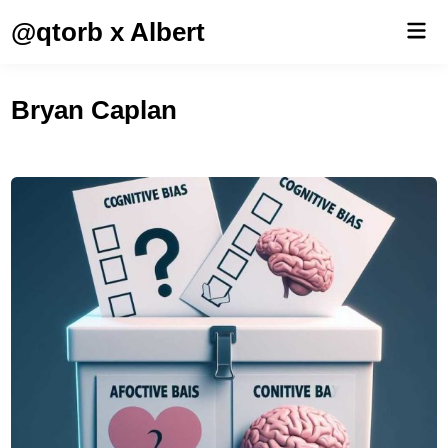
Saltar
@qtorb x Albert
Men
al
prin
contenido
Bryan Caplan