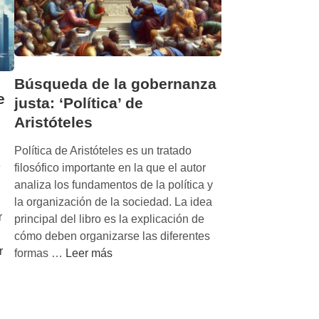
Búsqueda de la gobernanza
e
justa: ‘Política’ de
Aristóteles
Política de Aristóteles es un tratado
e
filosófico importante en la que el autor
analiza los fundamentos de la política y
la organización de la sociedad. La idea
r
principal del libro es la explicación de
cómo deben organizarse las diferentes
r
B
formas …
Leer más
ú
s
q