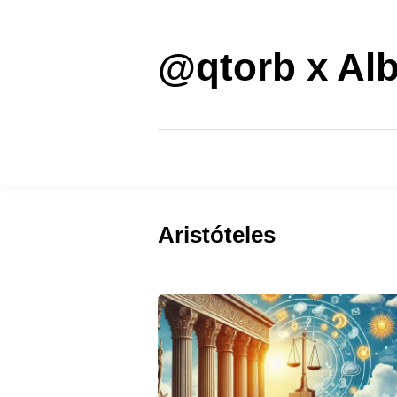
Saltar
al
contenido
@qtorb x Alb
Aristóteles