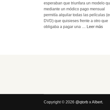
esperaban que triunfara un modelo q
mediante un módico pago mensual
permitía alquilar todas las películas (e
DVD) que quisieses frente a otro que
E
obligaba a pagar una …
Leer más
l
t
r
i
u
n
f
o
d
e
l
a
Copyright © 2026
@qtorb x Albert
.
l
q