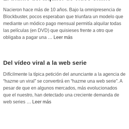
d
e
Nacieron hace más de 10 años. Bajo la omnipresencia de
o
Blockbuster, pocos esperaban que triunfara un modelo que
o
mediante un módico pago mensual permitía alquilar todas
n
las películas (en DVD) que quisieses frente a otro que
l
E
obligaba a pagar una …
Leer más
i
l
n
t
e
r
Del vídeo viral a la web serie
,
i
l
u
Difícilmente la típica petición del anunciante a la agencia de
a
n
“hazme un viral” se convertirá en “hazme una web serie”. A
T
f
pesar de que en algunos mercados, más evolucionados
V
o
que el nuestro, han detectado una creciente demanda de
c
d
D
web series …
Leer más
o
e
e
n
l
l
e
a
v
c
l