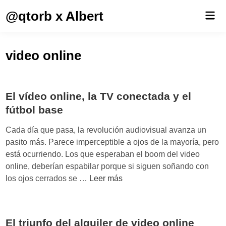
Saltar
@qtorb x Albert
Men
al
prin
contenido
video online
El vídeo online, la TV conectada y el
fútbol base
Cada día que pasa, la revolución audiovisual avanza un
pasito más. Parece imperceptible a ojos de la mayoría, pero
está ocurriendo. Los que esperaban el boom del video
online, deberían espabilar porque si siguen soñando con
E
los ojos cerrados se …
Leer más
l
v
í
El triunfo del alquiler de video online