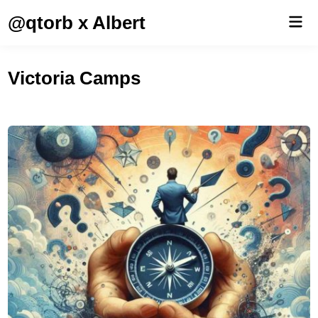
Saltar
@qtorb x Albert
Men
al
prin
contenido
Victoria Camps