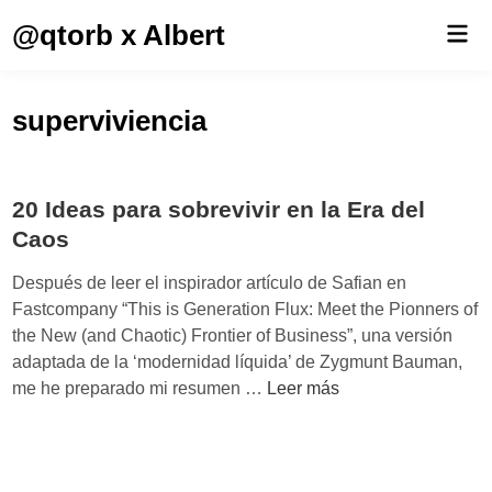
Saltar
@qtorb x Albert
Men
al
prin
contenido
superviviencia
20 Ideas para sobrevivir en la Era del
Caos
Después de leer el inspirador artículo de Safian en
Fastcompany “This is Generation Flux: Meet the Pionners of
the New (and Chaotic) Frontier of Business”, una versión
adaptada de la ‘modernidad líquida’ de Zygmunt Bauman,
2
me he preparado mi resumen …
Leer más
0
I
d