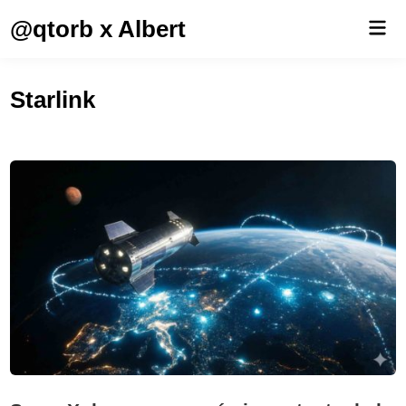
Saltar
@qtorb x Albert
Men
al
prin
contenido
Starlink