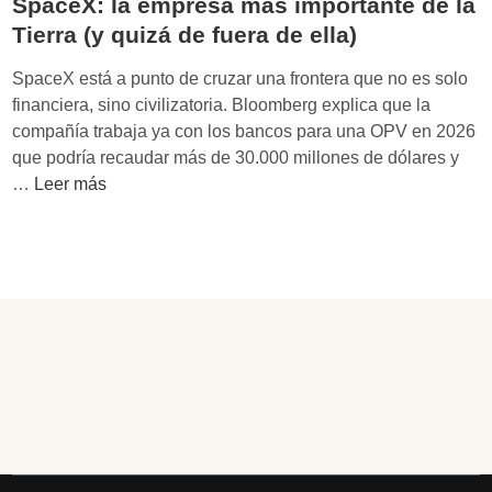
SpaceX: la empresa más importante de la
Tierra (y quizá de fuera de ella)
SpaceX está a punto de cruzar una frontera que no es solo
financiera, sino civilizatoria. Bloomberg explica que la
compañía trabaja ya con los bancos para una OPV en 2026
que podría recaudar más de 30.000 millones de dólares y
S
…
Leer más
p
a
c
e
X
:
l
a
e
m
p