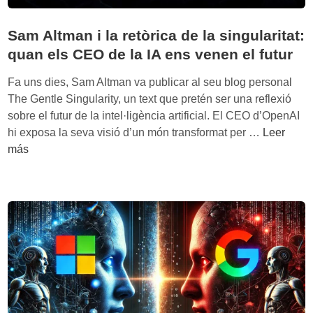
Sam Altman i la retòrica de la singularitat:
quan els CEO de la IA ens venen el futur
Fa uns dies, Sam Altman va publicar al seu blog personal
The Gentle Singularity, un text que pretén ser una reflexió
sobre el futur de la intel·ligència artificial. El CEO d’OpenAI
S
hi exposa la seva visió d’un món transformat per …
Leer
a
más
m
A
l
t
m
a
n
i
l