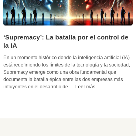
a
r
e
t
ò
‘Supremacy’: La batalla por el control de
r
la IA
i
c
En un momento histórico donde la inteligencia artificial (IA)
a
está redefiniendo los límites de la tecnología y la sociedad,
d
Supremacy emerge como una obra fundamental que
e
documenta la batalla épica entre las dos empresas más
l
‘
influyentes en el desarrollo de …
Leer más
a
S
s
u
i
p
n
r
g
e
u
m
l