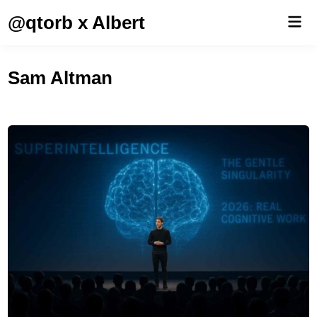
Saltar
@qtorb x Albert
Men
al
prin
contenido
Sam Altman