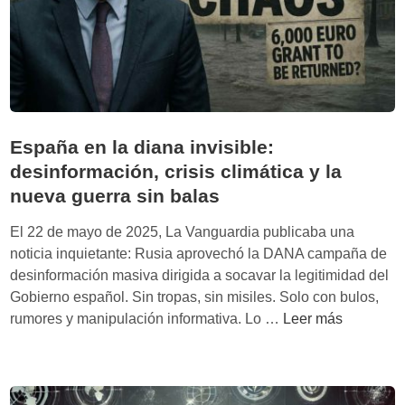
e
s
c
o
m
o
a
España en la diana invisible:
r
desinformación, crisis climática y la
m
nueva guerra sin balas
a
s
El 22 de mayo de 2025, La Vanguardia publicaba una
:
noticia inquietante: Rusia aprovechó la DANA campaña de
l
desinformación masiva dirigida a socavar la legitimidad del
a
Gobierno español. Sin tropas, sin misiles. Solo con bulos,
g
E
rumores y manipulación informativa. Lo …
Leer más
u
s
e
p
r
a
r
ñ