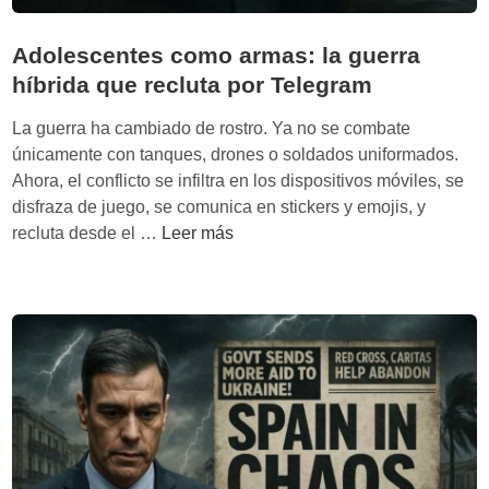
Adolescentes como armas: la guerra
híbrida que recluta por Telegram
La guerra ha cambiado de rostro. Ya no se combate
únicamente con tanques, drones o soldados uniformados.
Ahora, el conflicto se infiltra en los dispositivos móviles, se
disfraza de juego, se comunica en stickers y emojis, y
A
recluta desde el …
Leer más
d
o
l
e
s
c
e
n
t