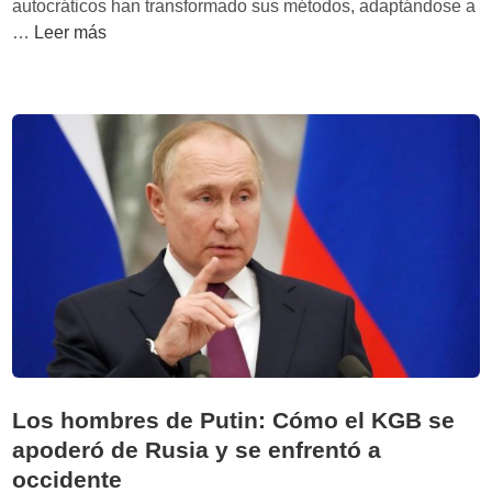
autocráticos han transformado sus métodos, adaptándose a
e
o
‘
…
Leer más
:
r
A
d
T
u
e
e
t
s
l
o
i
e
c
n
g
r
f
r
a
o
a
c
r
m
i
m
a
a
S
c
.
i
A
ó
.
n
Los hombres de Putin: Cómo el KGB se
’
,
apoderó de Rusia y se enfrentó a
d
c
occidente
e
r