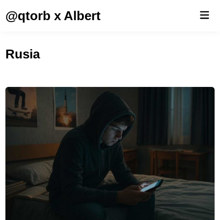
Saltar
@qtorb x Albert
Men
al
prin
contenido
Rusia