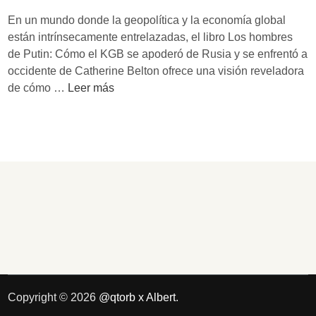
A
i
En un mundo donde la geopolítica y la economía global
n
s
están intrínsecamente entrelazadas, el libro Los hombres
n
i
de Putin: Cómo el KGB se apoderó de Rusia y se enfrentó a
e
s
occidente de Catherine Belton ofrece una visión reveladora
A
c
L
de cómo …
Leer más
p
l
o
p
i
s
l
m
h
e
á
o
b
t
m
a
i
b
u
c
r
m
a
e
:
y
s
L
l
d
a
a
e
n
n
P
u
Copyright © 2026
@qtorb x Albert
.
u
u
e
e