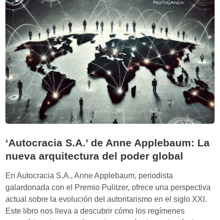
a
a
h
e
í
n
b
l
r
a
i
d
d
i
a
a
q
n
u
a
e
i
r
n
‘Autocracia S.A.’ de Anne Applebaum: La
e
v
nueva arquitectura del poder global
c
i
l
En Autocracia S.A., Anne Applebaum, periodista
s
u
galardonada con el Premio Pulitzer, ofrece una perspectiva
i
t
actual sobre la evolución del autoritarismo en el siglo XXI.
b
a
Este libro nos lleva a descubrir cómo los regímenes
l
p