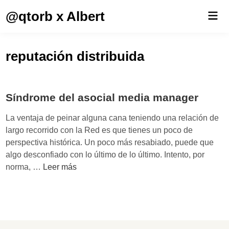
Saltar
@qtorb x Albert
Men
al
prin
contenido
reputación distribuida
Síndrome del asocial media manager
La ventaja de peinar alguna cana teniendo una relación de
largo recorrido con la Red es que tienes un poco de
perspectiva histórica. Un poco más resabiado, puede que
algo desconfiado con lo último de lo último. Intento, por
S
norma, …
Leer más
í
n
d
r
o