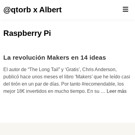
Saltar
@qtorb x Albert
Men
al
prin
contenido
Raspberry Pi
La revolución Makers en 14 ideas
El autor de “The Long Tail” y ‘Gratis’, Chris Anderson,
publicó hace unos meses el libro ‘Makers’ que he leído casi
del tirón en un par de días. Por tanto #recomendable, los
L
mejor 18€ invertidos en mucho tiempo. En su …
Leer más
a
r
e
v
o
l