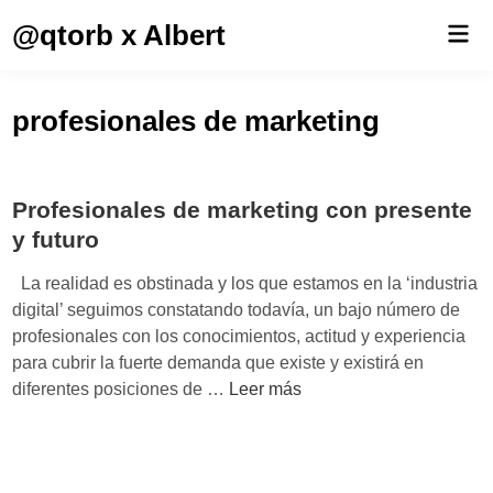
Saltar
@qtorb x Albert
Men
al
prin
contenido
profesionales de marketing
Profesionales de marketing con presente
y futuro
La realidad es obstinada y los que estamos en la ‘industria
digital’ seguimos constatando todavía, un bajo número de
profesionales con los conocimientos, actitud y experiencia
para cubrir la fuerte demanda que existe y existirá en
P
diferentes posiciones de …
Leer más
r
o
f