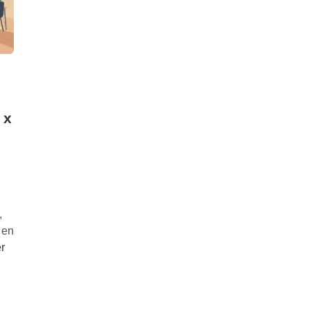
 x
,
,
 en
r