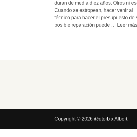
duran de media diez años. Otros ni es
Cuando se estropean, hacer venir al
técnico para hacer el presupuesto de 
O
posible reparación puede …
Leer má
b
s
o
l
e
s
c
e
n
c
i
a
Copyright © 2026
@qtorb x Albert
.
p
r
o