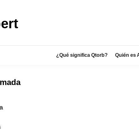
ert
¿Qué significa Qtorb?
Quién es 
amada
a
s