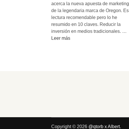
acerca la nueva apuesta de marketing
de la legendaria marca de Oregon. Es
lectura recomendable pero lo he
resumido en 10 claves. Reducir la
L
inversión en medios tradicionales. …
a
Leer más
s
1
0
c
l
a
v
e
s
d
e
l
Copyright © 2026
@qtorb x Albert
.
n