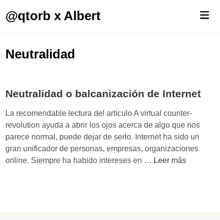
Saltar
@qtorb x Albert
Men
al
prin
contenido
Neutralidad
Neutralidad o balcanización de Internet
La recomendable lectura del artículo A virtual counter-
revolution ayuda a abrir los ojos acerca de algo que nos
parece normal, puede dejar de serlo. Internet ha sido un
gran unificador de personas, empresas, organizaciones
N
online. Siempre ha habido intereses en …
Leer más
e
u
t
r
a