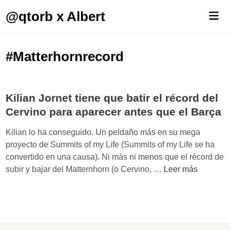
Saltar
@qtorb x Albert
Men
al
prin
contenido
#Matterhornrecord
Kilian Jornet tiene que batir el récord del
Cervino para aparecer antes que el Barça
Kilian lo ha conseguido. Un peldaño más en su mega
proyecto de Summits of my Life (Summits of my Life se ha
convertido en una causa). Ni más ni menos que el récord de
K
subir y bajar del Matternhorn (o Cervino, …
Leer más
i
l
i
a