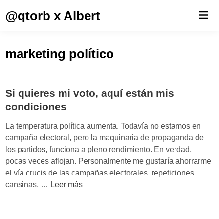
Saltar
@qtorb x Albert
Men
al
prin
contenido
marketing político
Si quieres mi voto, aquí están mis
condiciones
La temperatura política aumenta. Todavía no estamos en
campaña electoral, pero la maquinaria de propaganda de
los partidos, funciona a pleno rendimiento. En verdad,
pocas veces aflojan. Personalmente me gustaría ahorrarme
el vía crucis de las campañas electorales, repeticiones
S
cansinas, …
Leer más
i
q