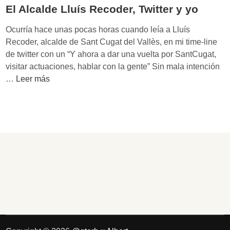
u
El Alcalde Lluís Recoder, Twitter y yo
i
e
Ocurría hace unas pocas horas cuando leía a Lluís
r
Recoder, alcalde de Sant Cugat del Vallès, en mi time-line
e
de twitter con un “Y ahora a dar una vuelta por SantCugat,
s
visitar actuaciones, hablar con la gente” Sin mala intención
m
E
…
Leer más
i
l
v
A
o
l
t
c
o
a
,
l
a
d
q
e
u
L
í
l
e
u
s
í