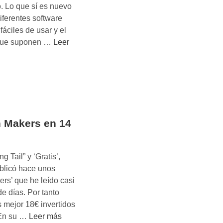
. Lo que sí es nuevo
diferentes software
áciles de usar y el
E
 que suponen …
Leer
l
f
u
t
u
r
n Makers en 14
o
d
e
g Tail” y ‘Gratis’,
l
blicó hace unos
a
ers’ que he leído casi
i
de días. Por tanto
n
 mejor 18€ invertidos
d
L
 En su …
Leer más
u