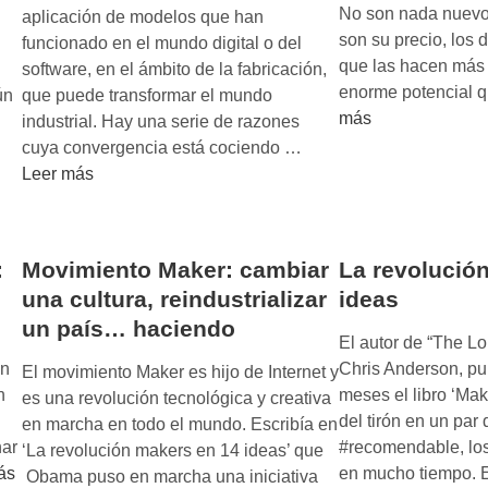
No son nada nuevo
aplicación de modelos que han
son su precio, los 
funcionado en el mundo digital o del
que las hacen más f
software, en el ámbito de la fabricación,
enorme potencial
ún
que puede transformar el mundo
más
industrial. Hay una serie de razones
F
.
cuya convergencia está cociendo …
a
Leer más
b
r
i
:
Movimiento Maker: cambiar
La revolució
c
una cultura, reindustrializar
ideas
a
un país… haciendo
c
El autor de “The Lon
i
ón
Chris Anderson, pu
El movimiento Maker es hijo de Internet y
ó
n
meses el libro ‘Mak
es una revolución tecnológica y creativa
n
del tirón en un par 
en marcha en todo el mundo. Escribía en
d
har
#recomendable, los
‘La revolución makers en 14 ideas’ que
i
ás
en mucho tiempo.
Obama puso en marcha una iniciativa
g