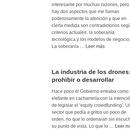
interesante por muchas razones, pero
hay dos aspectos que me llaman
poderosamente la atención y que en
cierta medida son contradictorios seg
criterios actuales: la soberanía
tecnológica y los modelos de negocio
M
La soberanía …
Leer más
a
k
e
La industria de los drones
r
prohibir o desarrollar
s
:
Hace poco el Gobierno entraba como
s
elefante en cacharrería con la intenci
o
de legislar el ‘equity crowdfunding’. U
b
sector que pedía a gritos un poco de
e
orden, no que lo ordenaran sin escuc
r
L
su punto de vista. Lo que lo …
Leer m
a