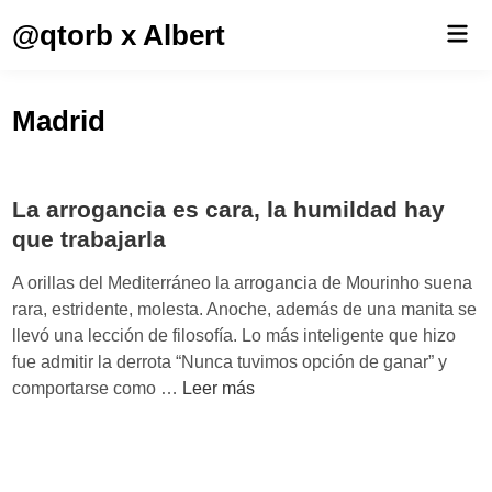
Saltar
@qtorb x Albert
Men
al
prin
contenido
Madrid
La arrogancia es cara, la humildad hay
que trabajarla
A orillas del Mediterráneo la arrogancia de Mourinho suena
rara, estridente, molesta. Anoche, además de una manita se
llevó una lección de filosofía. Lo más inteligente que hizo
fue admitir la derrota “Nunca tuvimos opción de ganar” y
L
comportarse como …
Leer más
a
a
r