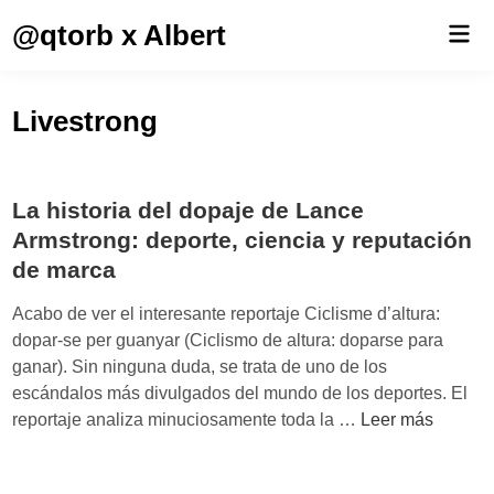
Saltar
@qtorb x Albert
Men
al
prin
contenido
Livestrong
La historia del dopaje de Lance
Armstrong: deporte, ciencia y reputación
de marca
Acabo de ver el interesante reportaje Ciclisme d’altura:
dopar-se per guanyar (Ciclismo de altura: doparse para
ganar). Sin ninguna duda, se trata de uno de los
escándalos más divulgados del mundo de los deportes. El
L
reportaje analiza minuciosamente toda la …
Leer más
a
h