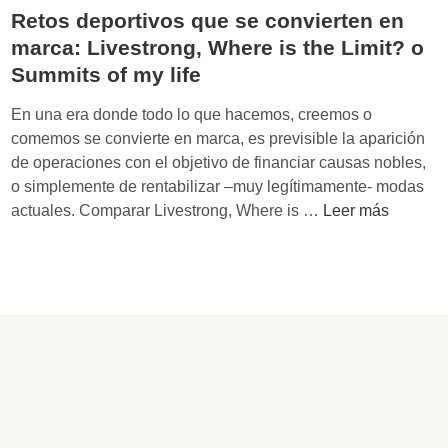
i
Retos deportivos que se convierten en
s
marca: Livestrong, Where is the Limit? o
t
Summits of my life
o
r
En una era donde todo lo que hacemos, creemos o
i
comemos se convierte en marca, es previsible la aparición
a
de operaciones con el objetivo de financiar causas nobles,
d
o simplemente de rentabilizar –muy legítimamente- modas
e
R
actuales. Comparar Livestrong, Where is …
Leer más
l
e
d
t
o
o
p
s
a
d
j
e
e
p
d
o
e
r
L