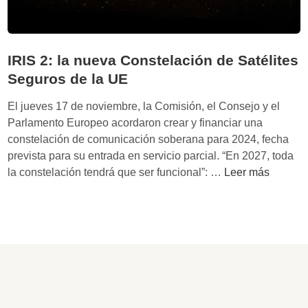
IRIS 2: la nueva Constelación de Satélites
Seguros de la UE
El jueves 17 de noviembre, la Comisión, el Consejo y el
Parlamento Europeo acordaron crear y financiar una
constelación de comunicación soberana para 2024, fecha
prevista para su entrada en servicio parcial. “En 2027, toda
I
la constelación tendrá que ser funcional”: …
Leer más
R
I
S
2
:
l
a
n