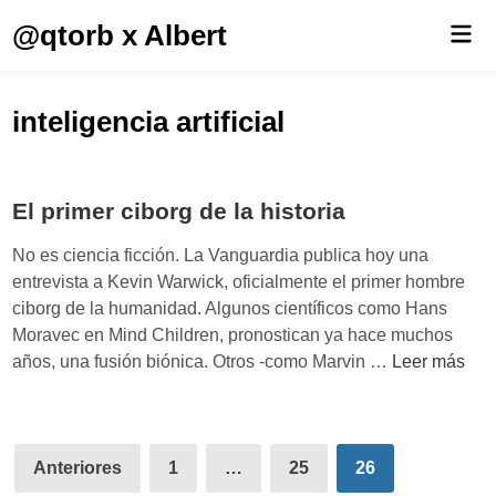
Saltar
@qtorb x Albert
Men
al
prin
contenido
inteligencia artificial
El primer ciborg de la historia
No es ciencia ficción. La Vanguardia publica hoy una
entrevista a Kevin Warwick, oficialmente el primer hombre
ciborg de la humanidad. Algunos científicos como Hans
Moravec en Mind Children, pronostican ya hace muchos
E
años, una fusión biónica. Otros -como Marvin …
Leer más
l
p
r
Paginación
i
Anteriores
1
…
25
26
de
m