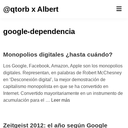
Saltar
@qtorb x Albert
Men
al
prin
contenido
google-dependencia
Monopolios digitales ¿hasta cuándo?
Los Google, Facebook, Amazon, Apple son los monopolios
digitales. Representan, en palabras de Robert McChesney
en ‘Desconexión digital’, la mejor demostración de
capitalismo monopolista en que se ha convertido en
Internet. Convertido mayoritariamente en un instrumento de
M
acumulación para el …
Leer más
o
n
o
Zeitgeist 2012: el año según Google
p