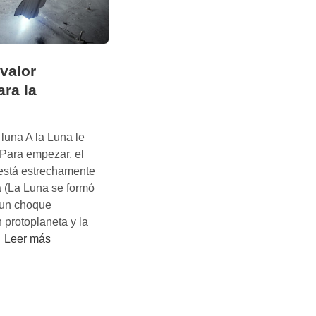
valor
ara la
una A la Luna le
Para empezar, el
 está estrechamente
a (La Luna se formó
 un choque
 protoplaneta y la
L
…
Leer más
a
L
u
n