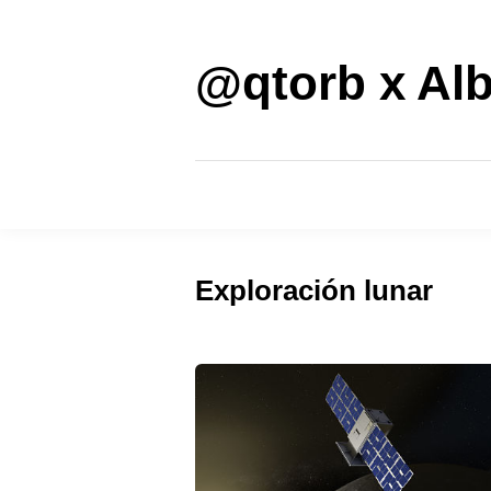
Saltar
al
contenido
@qtorb x Alb
Exploración lunar