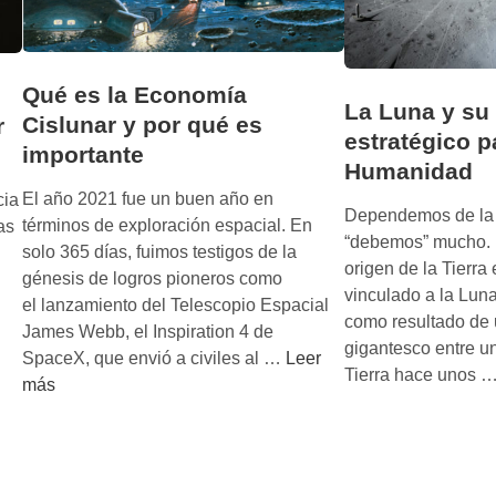
Qué es la Economía
La Luna y su 
Cislunar y por qué es
r
estratégico p
importante
Humanidad
El año 2021 fue un buen año en
cia
Dependemos de la l
términos de exploración espacial. En
as
“debemos” mucho. 
solo 365 días, fuimos testigos de la
origen de la Tierra
génesis de logros pioneros como
vinculado a la Lun
el lanzamiento del Telescopio Espacial
como resultado de
James Webb, el Inspiration 4 de
gigantesco entre un
Q
SpaceX, que envió a civiles al …
Leer
Tierra hace unos 
u
más
é
e
s
l