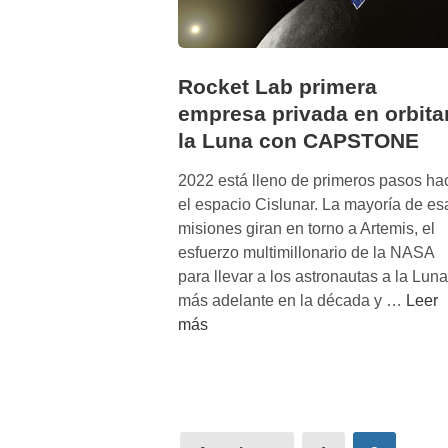
Rocket Lab primera
empresa privada en orbita
la Luna con CAPSTONE
2022 está lleno de primeros pasos ha
el espacio Cislunar. La mayoría de es
misiones giran en torno a Artemis, el
esfuerzo multimillonario de la NASA
para llevar a los astronautas a la Luna
R
más adelante en la década y …
Leer
o
más
c
k
e
t
Paginación
L