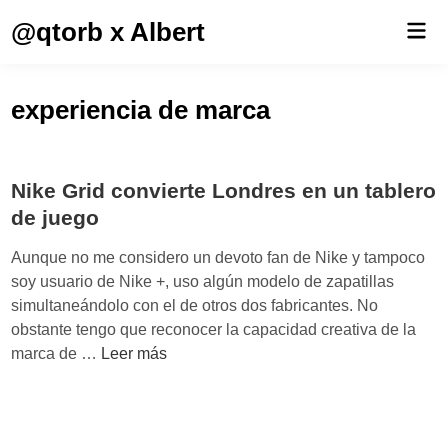
Saltar
@qtorb x Albert
Men
al
prin
contenido
experiencia de marca
Nike Grid convierte Londres en un tablero
de juego
Aunque no me considero un devoto fan de Nike y tampoco
soy usuario de Nike +, uso algún modelo de zapatillas
simultaneándolo con el de otros dos fabricantes. No
obstante tengo que reconocer la capacidad creativa de la
N
marca de …
Leer más
i
k
e