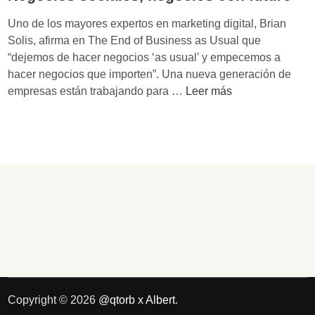
t
a
Uno de los mayores expertos en marketing digital, Brian
m
Solis, afirma en The End of Business as Usual que
b
“dejemos de hacer negocios ‘as usual’ y empecemos a
i
hacer negocios que importen”. Una nueva generación de
é
N
empresas están trabajando para …
Leer más
n
e
m
g
e
o
j
c
o
i
r
o
e
s
s
s
e
o
m
c
p
i
r
a
Copyright © 2026
@qtorb x Albert
.
e
l