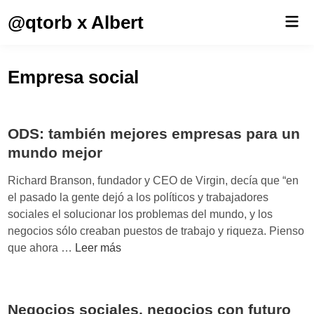
Saltar
@qtorb x Albert
Men
al
prin
contenido
Empresa social
ODS: también mejores empresas para un
mundo mejor
Richard Branson, fundador y CEO de Virgin, decía que “en
el pasado la gente dejó a los políticos y trabajadores
sociales el solucionar los problemas del mundo, y los
negocios sólo creaban puestos de trabajo y riqueza. Pienso
O
que ahora …
Leer más
D
S
:
Negocios sociales, negocios con futuro