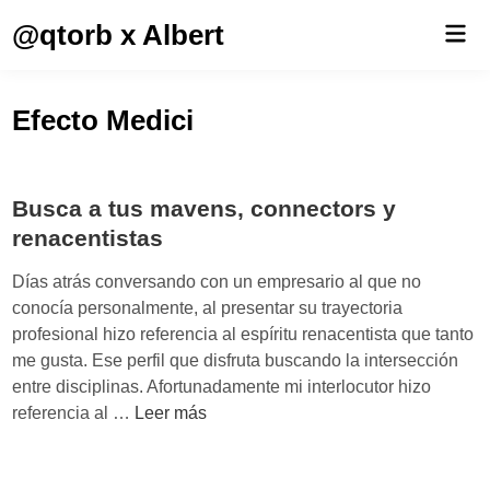
Saltar
@qtorb x Albert
Men
al
prin
contenido
Efecto Medici
Busca a tus mavens, connectors y
renacentistas
Días atrás conversando con un empresario al que no
conocía personalmente, al presentar su trayectoria
profesional hizo referencia al espíritu renacentista que tanto
me gusta. Ese perfil que disfruta buscando la intersección
entre disciplinas. Afortunadamente mi interlocutor hizo
B
referencia al …
Leer más
u
s