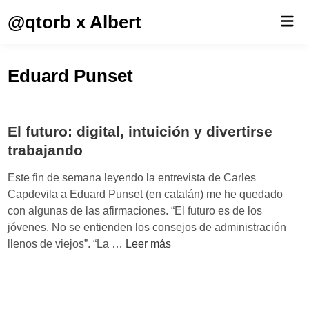
Saltar
@qtorb x Albert
Men
al
prin
contenido
Eduard Punset
El futuro: digital, intuición y divertirse
trabajando
Este fin de semana leyendo la entrevista de Carles
Capdevila a Eduard Punset (en catalán) me he quedado
con algunas de las afirmaciones. “El futuro es de los
jóvenes. No se entienden los consejos de administración
E
llenos de viejos”. “La …
Leer más
l
f
u