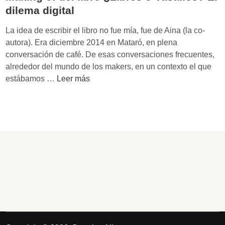
0
dilema digital
i
d
La idea de escribir el libro no fue mía, fue de Aina (la co-
e
autora). Era diciembre 2014 en Mataró, en plena
a
conversación de café. De esas conversaciones frecuentes,
s
alrededor del mundo de los makers, en un contexto el que
e
M
estábamos …
Leer más
s
a
e
k
n
i
c
n
i
g
a
o
l
f
e
d
s
e
d
l
e
l
l
i