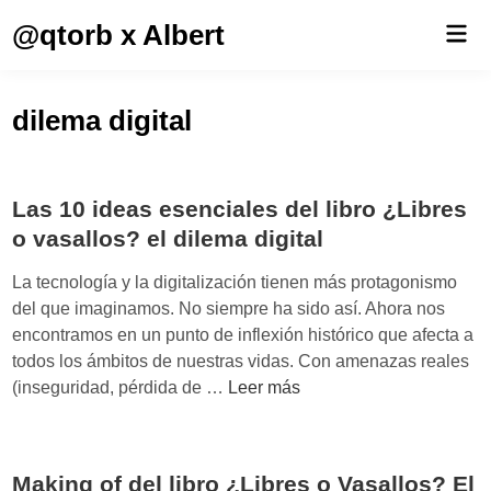
Saltar
@qtorb x Albert
Men
al
prin
contenido
dilema digital
Las 10 ideas esenciales del libro ¿Libres
o vasallos? el dilema digital
La tecnología y la digitalización tienen más protagonismo
del que imaginamos. No siempre ha sido así. Ahora nos
encontramos en un punto de inflexión histórico que afecta a
todos los ámbitos de nuestras vidas. Con amenazas reales
L
(inseguridad, pérdida de …
Leer más
a
s
1
Making of del libro ¿Libres o Vasallos? El