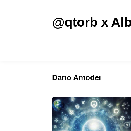
Saltar
al
contenido
@qtorb x Alb
Dario Amodei