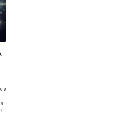
A
cia
la
r