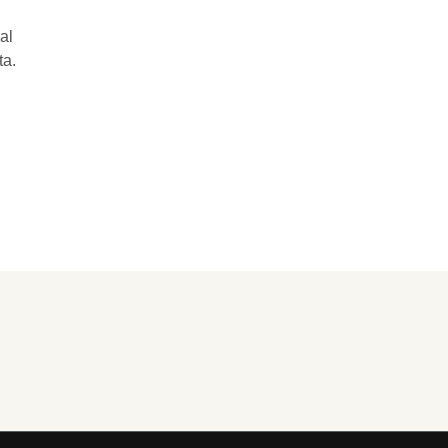
al
ta.