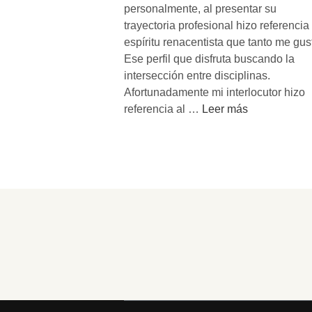
personalmente, al presentar su
trayectoria profesional hizo referencia 
espíritu renacentista que tanto me gus
Ese perfil que disfruta buscando la
intersección entre disciplinas.
Afortunadamente mi interlocutor hizo
B
referencia al …
Leer más
u
s
c
a
a
t
u
s
m
a
v
e