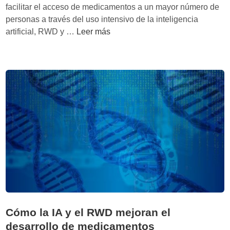
facilitar el acceso de medicamentos a un mayor número de
personas a través del uso intensivo de la inteligencia
T
artificial, RWD y …
Leer más
h
e
H
a
c
k
i
n
g
B
a
c
t
e
Cómo la IA y el RWD mejoran el
r
desarrollo de medicamentos
i