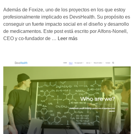
a
Además de Foxize, uno de los proyectos en los que estoy
’
profesionalmente implicado es DevsHealth. Su propósito es
s
conseguir un fuerte impacto social en el diseño y desarrollo
P
de medicamentos. Este post está escrito por Alfons-Nonell,
r
C
CEO y co-fundador de …
Leer más
o
ó
j
m
e
o
c
l
t
a
p
I
a
A
r
y
a
e
c
l
o
R
m
W
b
D