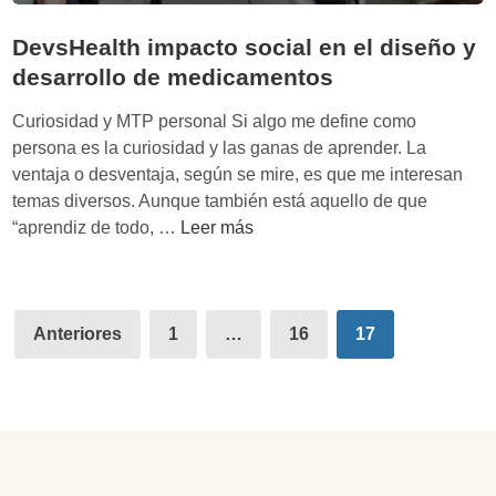
a
m
t
e
DevsHealth impacto social en el diseño y
i
j
desarrollo de medicamentos
r
o
l
Curiosidad y MTP personal Si algo me define como
r
a
persona es la curiosidad y las ganas de aprender. La
a
r
ventaja o desventaja, según se mire, es que me interesan
n
e
temas diversos. Aunque también está aquello de que
e
s
D
“aprendiz de todo, …
Leer más
l
i
e
d
s
v
e
t
s
s
Paginación
e
H
Anteriores
1
…
16
17
a
n
de
e
r
c
a
r
entradas
i
l
o
a
t
l
a
h
l
l
i
o