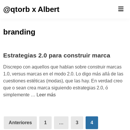
Saltar
@qtorb x Albert
Men
al
prin
contenido
branding
Estrategias 2.0 para construir marca
Discrepo con aquellos que hablan sobre construir marcas
1.0, versus marcas en el modo 2.0. Lo digo más allá de las
cuestiones estéticas (modas), que las hay. En verdad creo
que o sean crea marca siguiendo estrategias 2.0, ó
E
simplemente …
Leer más
s
t
r
Paginación
a
Anteriores
1
…
3
4
de
t