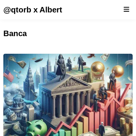
Saltar
@qtorb x Albert
Men
al
prin
contenido
Banca