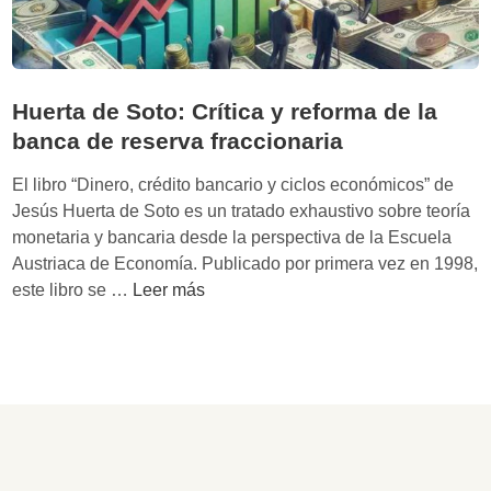
Huerta de Soto: Crítica y reforma de la
banca de reserva fraccionaria
El libro “Dinero, crédito bancario y ciclos económicos” de
Jesús Huerta de Soto es un tratado exhaustivo sobre teoría
monetaria y bancaria desde la perspectiva de la Escuela
Austriaca de Economía. Publicado por primera vez en 1998,
H
este libro se …
Leer más
u
e
r
t
a
d
e