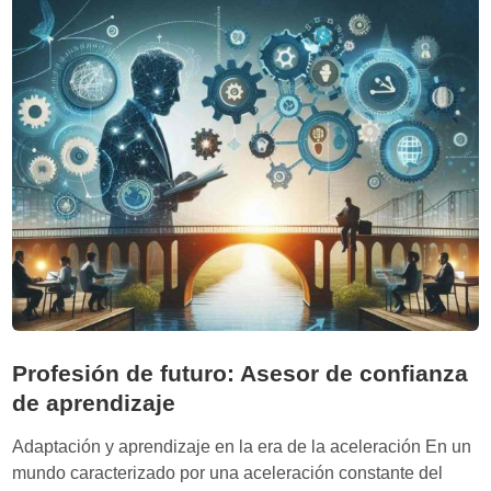
r
m
t
u
e
n
d
d
e
o
l
e
s
n
a
c
b
a
e
m
r
b
l
i
i
o
g
Profesión de futuro: Asesor de confianza
e
de aprendizaje
r
o
Adaptación y aprendizaje en la era de la aceleración En un
’
mundo caracterizado por una aceleración constante del
d