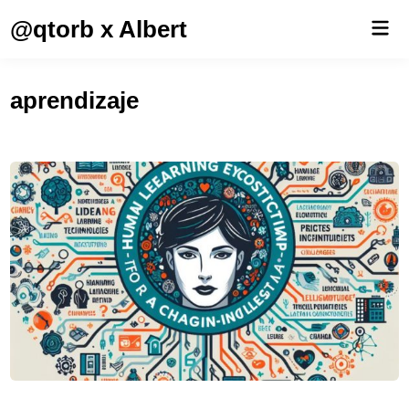
Saltar
@qtorb x Albert
Men
al
prin
contenido
aprendizaje