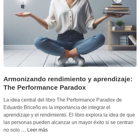
n
t
d
d
i
e
o
v
a
d
a
p
e
r
l
e
f
n
r
d
a
i
c
z
a
Armonizando rendimiento y aprendizaje:
a
s
The Performance Paradox
j
o
e
La idea central del libro The Performance Paradox de
p
Eduardo Briceño es la importancia de integrar el
a
aprendizaje y el rendimiento. El libro explora la idea de que
r
las personas pueden alcanzar un mayor éxito si se centran
a
A
no solo …
Leer más
i
r
n