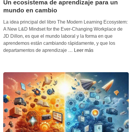
Un ecosistema de aprendizaje para un
mundo en cambio
La idea principal del libro The Modern Learning Ecosystem:
A New L&D Mindset for the Ever-Changing Workplace de
JD Dillon, es que el mundo laboral y la forma en que
aprendemos están cambiando rápidamente, y que los
U
departamentos de aprendizaje …
Leer más
n
e
c
o
s
i
s
t
e
m
a