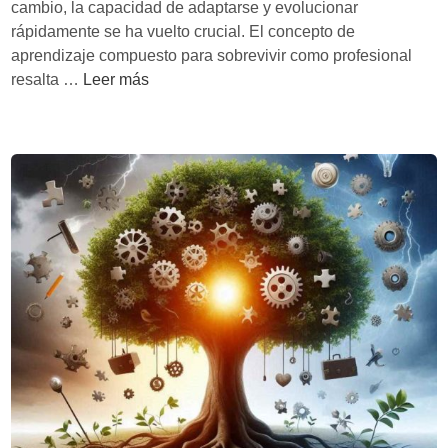
cambio, la capacidad de adaptarse y evolucionar
e
rápidamente se ha vuelto crucial. El concepto de
N
aprendizaje compuesto para sobrevivir como profesional
u
P
resalta …
Leer más
e
r
n
o
o
f
:
e
C
s
ó
i
m
ó
o
n
n
d
a
e
v
f
e
u
g
t
a
u
r
r