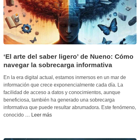
d
e
a
p
r
e
n
d
‘El arte del saber ligero’ de Nueno: Cómo
i
navegar la sobrecarga informativa
z
En la era digital actual, estamos inmersos en un mar de
a
información que crece exponencialmente cada día. La
j
facilidad de acceso a datos y conocimientos, aunque
e
beneficiosa, también ha generado una sobrecarga
p
informativa que puede resultar abrumadora. Este fenómeno,
a
‘
conocido …
Leer más
r
E
a
l
u
a
n