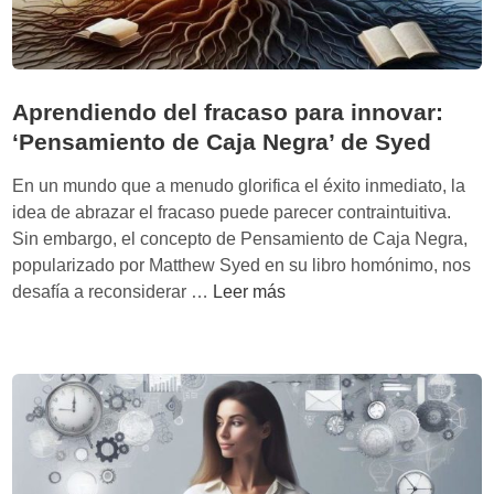
l
o
a
:
s
A
o
s
Aprendiendo del fracaso para innovar:
b
e
‘Pensamiento de Caja Negra’ de Syed
r
s
e
o
En un mundo que a menudo glorifica el éxito inmediato, la
c
r
idea de abrazar el fracaso puede parecer contraintuitiva.
a
d
Sin embargo, el concepto de Pensamiento de Caja Negra,
r
e
popularizado por Matthew Syed en su libro homónimo, nos
g
c
A
desafía a reconsiderar …
Leer más
a
o
p
i
n
r
n
f
e
f
i
n
o
a
d
r
n
i
m
z
e
a
a