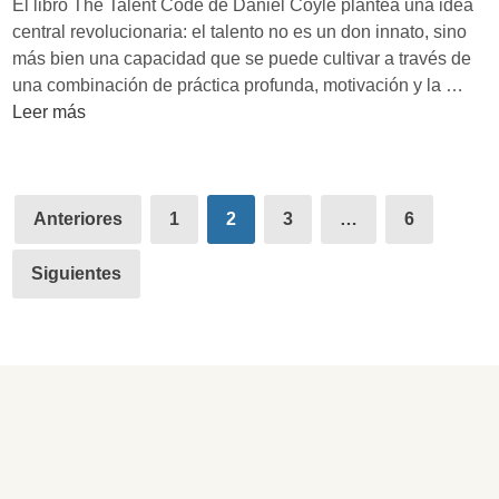
El libro The Talent Code de Daniel Coyle plantea una idea
o
e
central revolucionaria: el talento no es un don innato, sino
y
C
más bien una capacidad que se puede cultivar a través de
a
a
E
una combinación de práctica profunda, motivación y la …
p
j
l
Leer más
r
a
t
e
N
a
n
e
l
Paginación
d
g
e
Anteriores
1
2
3
…
6
i
de
r
n
z
a
t
Siguientes
entradas
a
’
o
j
d
s
e
e
e
:
S
c
T
y
o
h
e
n
e
d
s
P
t